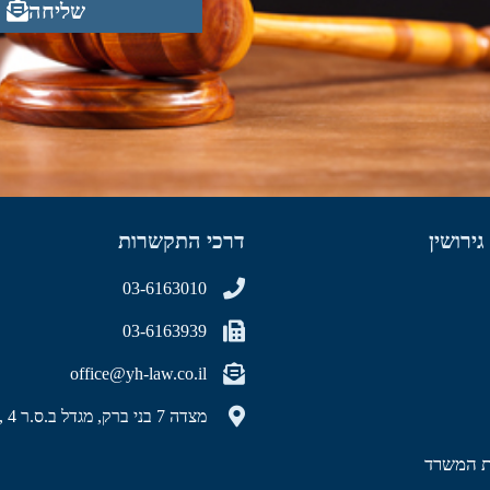
שליחה
גירושין
דרכי התקשרות
03-6163010
03-6163939
office@yh-law.co.il
מצדה 7 בני ברק, מגדל ב.ס.ר 4 , קומה 40
ות המשרד