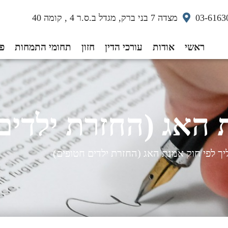
03-6163
מצדה 7 בני ברק, מגדל ב.ס.ר 4 , קומה 40
ראשי
אודות
עורכי הדין
חזון
תחומי התמחות
פס
 האג (החזרת ילדים
יך לפי חוק אמנת האג (החזרת ילדים חטופים)