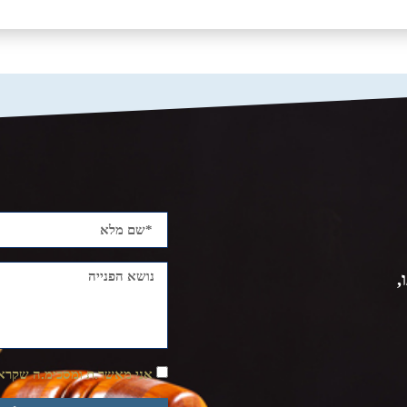
,
אני מאשר.ת ומסכימ.ה שקראת