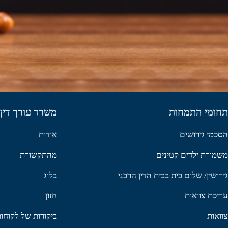
תחומי התמחות
משרד עורך דין 
הסכמי גירושים
אודות
משמורת ילדים קטינים
מהתקשורת
גירושין/ שלום בית בבית הדין הרבני
בלוג
עריכת צוואות
חזון
צוואות
ביקורות של לקוח