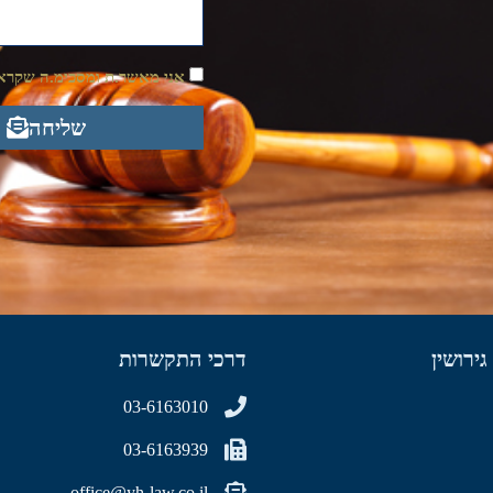
אני מאשר.ת ומסכימ.ה שקראת
שליחה
גירושין
דרכי התקשרות
03-6163010
03-6163939
office@yh-law.co.il