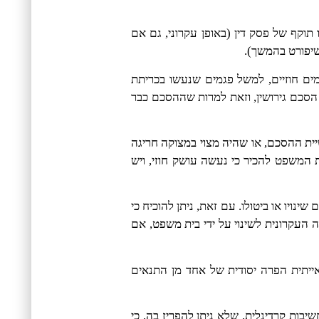
קף של פסק דין (באופן עקרוני, גם אם
שיפורט בהמשך).
כמים חוזיים, למשל פגמים שנעשו בכריתת
הסכם גירושין, וזאת למרות שההסכם כבר
יית ההסכם, או שהיה מצוי במצוקה חריגה
ת המשפט להכיר כי נעשה עושק חוזי, ויש
נויו או ביטולו. עם זאת, ניתן להוכיח כי
ה העקרונית לשינוי על ידי בית משפט, אם
ייתית הפרה יסודית של אחד מן התנאים
שיבות קרדינלית, שלא ניתן להפריז בה, כי