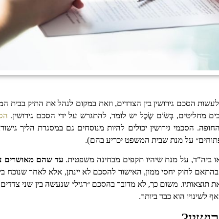
ן לעשות הסכם גירושין בין הצדדים, וזאת במקום לנהל את התיק בבית
מחליטים, בְּשׂוֹם שֶׂכֶל יש לומר, להתגרש על ידי הסכם גירושין.
הסכ
פה. הסכמי גירושין יכולים להיות מנוסחים גם במסגרת הליך גישור,
תוחים״ על מנת שבית המשפט יכריע בהם).
או ביה”ד, על מנת שיהיו תקפים מבחינה משפטית.
עד שהם מאושרים על
 בהתאם לחוק יחסי ממון, האישור להסכם לא יינתן, אלא לאחר שנוכח בי
תוצאותיו. משום כך, לא מדובר בהסכם ״רגיל״ שנעשה בין שני צדדים בל
 לשינויו הוא כבד ביותר.
ושין?