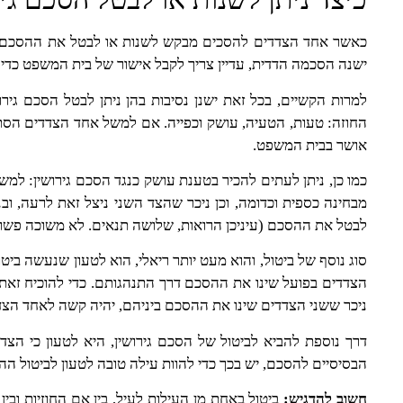
כאשר אחד הצדדים להסכים מבקש לשנות או לבטל את ההסכם, ל
ישנה הסכמה הדדית, עדיין צריך לקבל אישור של בית המשפט כד
למרות הקשיים, בכל זאת ישנן נסיבות בהן ניתן לבטל הסכם גיר
החוזה: טעות, הטעיה, עושק וכפייה. אם למשל אחד הצדדים הסתי
אושר בבית המשפט.
כמו כן, ניתן לעתים להכיר בטענת עושק כנגד הסכם גירושין: למ
מבחינה כספית וכדומה, וכן ניכר שהצד השני ניצל זאת לרעה, וב
לבטל את ההסכם (עיניכן הרואות, שלושה תנאים. לא משוכה פשו
סוג נוסף של ביטול, והוא מעט יותר ריאלי, הוא לטעון שנעשה ביטו
הצדדים בפועל שינו את ההסכם דרך התנהגותם. כדי להוכיח זאת
ניכר ששני הצדדים שינו את ההסכם ביניהם, יהיה קשה לאחד הצד
דרך נוספת להביא לביטול של הסכם גירושין, היא לטעון כי ה
הבסיסיים להסכם, יש בכך כדי להוות עילה טובה לטעון לביטול ה
חשוב להדגיש:
ביטול באחת מן העילות לעיל, בין אם החוזיות ובין