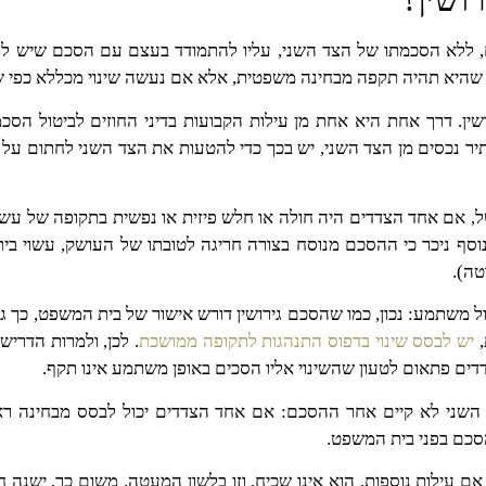
לא הסכמתו של הצד השני, עליו להתמודד בעצם עם הסכם שיש לו תו
י שהיא תהיה תקפה מבחינה משפטית, אלא אם נעשה שינוי מכללא כפי 
ושין. דרך אחת היא אחת מן עילות הקבועות בדיני החוזים לביטול הס
ר נכסים מן הצד השני, יש בכך כדי להטעות את הצד השני לחתום על 
של, אם אחד הצדדים היה חולה או חלש פיזית או נפשית בתקופה של עש
נוסף ניכר כי ההסכם מנוסח בצורה חריגה לטובתו של העושק, עשוי בי
טה).
ל משתמע: נכון, כמו שהסכם גירושין דורש אישור של בית המשפט, כך גם שי
,
יש לבסס שינוי בדפוס התנהגות לתקופה ממושכת
. לכן, ולמרות הדריש
דים פתאום לטעון שהשינוי אליו הסכים באופן משתמע אינו תקף.
צד השני לא קיים אחר ההסכם: אם אחד הצדדים יכול לבסס מבחינה רא
הסכם בפני בית המשפט.
 אם עילות נוספות, הוא אינו שכיח, וזו בלשון המעטה. משום כך, ישנה ח