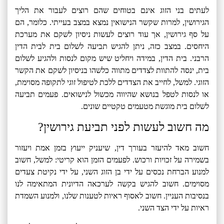
לעתים בני הזוג אינם בטוחים שהם רוצים לעבור את הליך
הגירושין, למרות שקשר הנישואין נמצא במצב בעייתי. כלומר, הם
על סף גירושין, אך עוד רוצים לעשות ניסיון לשקם את מערכת
היחסים. במצב כזה, ניתן להגיש תביעה לשלום בית לבית הדין
הרבני. בית הדין, במידה ויחליט שיש מקום לנסות ולהגיע לשלום
בית, ינסה להתוות לצדדים מתווה כלשהו בניסיון לשקם את הקשר
הזוגי. למשל, לחייב את הצדדים ללכת לטיפול זוגי לתקופה מסוימת,
או לנסות לטפל בנושא שהיווה מכשול לנישואים. פעמים תביעה
לשלום בית מוגשת מטעמים טקטיים שונים.
מה חשוב לעשות לפני תביעת גירושין?
חשוב מאד להיעזר בעורך דין, שיעניק ייעוץ בזמן אמת ויעזור
בשמירה על זכויות ורכוש. לפעמים הזמן הוא קריטי: למשל, חשוב
למנוע הברחת נכסים על ידי בן הזוג השני, על ידי נקיטת צעדים
מסוימים. חשוב להגיש בקשה לערכאה הדיונית המתאימה לנו
בנסיבות העניין. חשוב לאסוף ראיות לטענות שלנו, ולמנוע השמדת
ראיות על ידי הצד השני.