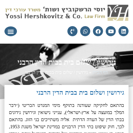
עורכי הדין
יצירת קשר
תחומי התמ
גירושין / שלום בית בבית הדין הרבני
דף הבית
»
גירושין / שלום בית בבית הדין הרבני
גירושין ושלום בית בבית הדין הרבני
בהתאם לחקיקה שעודנה בתוקף מימי המנדט הבריטי (״דבר
המלך במועצה על ארץ-ישראל״), ענייני נישואין וגירושין נידונים
בבתי הדין של העדה הדתית אליה משתייכים בני הזוג. בהתאם
לכך, חוק שיפוט בתי הדין הרבניים במדינת ישראל משנת 1953,