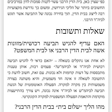
כפי שצוין כאן, בית הדין הרבני עשוי לקנות סמכות לדון במרכיבים
החשובים ביותר של הליכי הגירושין, ומשום כך נדרשת מקצועיות
רבה לייצוג בבית הדין, תוך בחירה נכונה של התביעה אשר תוגש
לביה"ד הרבני.
שאלות ותשובות
האם עדיף להגיש תביעה רכושית/מזונות
אשה לבית הדין הרבני או לבית המשפט?
לא אחת אנו נתקלים בשאלה – ״האם כדאי לי להגיש תביעה
רכושית לביה"ד או לביהמ"ש?״ פעמים רבות, אותן טענות
מתבססות על דעות קדומות ולא נכונות. עם זאת,
חשוב לדעת כי
התשובה לשאלה זו אינה חד משמעית, והיא משתנה בצורה
משמעותית בין מקרה למקרה. הפעולה האוטומטית של הגשת
תביעה לביהמ"ש או לביה"ד אינה נכונה, ויש צורך בהתייעצות
מוקדמת והתאמת הפעולה המשפטית למקרה הקונקרטי.
מהו הליך ״שלום בית״ בבית הדין הרבני?