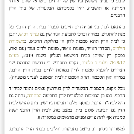
קובע כי ענייני נישואין וגירושין של יהודים בישראל שהם אזרחי
המדינה או תושביה, יהיו בסמכותם הבלעדית של בתי הדין
הרבניים.
בהתאם לכך, בני זוג יהודים חייבים לעבור בבית הדין הרבני על
מנת להתגרש. במידה וכרכו לתביעת הגירושין גם
ענייני רכוש
, יתכן
כי לבית הדין תהא סמכות לדון הן בחלוקת הרכוש, ב
משמורת
הילדים
, הסדרי ראייה, מזונות אישה, מזונות ילדים ועוד (עם זאת,
בפסק דין שניתן בבית המשפט העליון בשנת 2019,
בע"מ
7628/17 פלוני נ' פלונית
, נקבע במפורש כי נדרשת הסכמת שני
הצדדים להעניק סמכות לדיון במזונות ילדים בבית הדין הרבני.
במידה ואין הסכמה, תהא הסמכות לבית המשפט לענייני משפחה).
מכל מקום, הסמכות הבלעדית לדון בגירושין עצמם נתונה לביה"ד
הרבני.
כמו כן הסמכות הבלעדית לדון בתביעה
הכתובה
, נתונה גם
היא לביה"ד הרבני. בנוסף,
מלבד תביעת גירושין, ניתן להגיש לבית
הדין גם תביעת שלום בית. במצב כזה, לבית הדין הרבני ישנה
סמכות אף לתת צווים זמניים מתאימים במסגרת זו.
למשרדנו ניסיון רב בייצוג בתביעות והליכים בבתי הדין הרבניים.