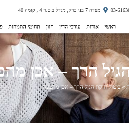
03-6163
מצדה 7 בני ברק, מגדל ב.ס.ר 4 , קומה 40
ראשי
אודות
עורכי הדין
חזון
תחומי התמחות
פס
הגיל הרך – אכן מה
»
ביטול חזקת הגיל הרך – אכן מהפכה