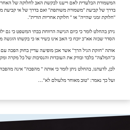
המשמורת הבלעדית לאם וייענו לבקשת האב לחלוקה של האחרי
בדרך של קביעת "משמורת משותפת" ואם בדרך של אי קביעת מ
"חלוקת זמני שהייה" או " חלוקת אחריות הורית".
ניתן בהחלט לומר כי כיום הגישה הרווחת בבתי המשפט כי גם י
הסדר שכזה אא"כ יוכח כי האב אינו כשיר או כי בקשתו הוגשה ממ
אותה "חזקת הגיל הרך" אשר אכן מופיעה עדיין בחוק הפכה ע
כ"המלצה" בלבד ובודק את העובדות והנסיבות של כל מקרה ומקר
לכן, לדעתנו, בהחלט ניתן לומר כי אותה " מהפכה" אינה מהפכה
ועל כך נאמר: "טוב מאוחר מלעולם לא"…