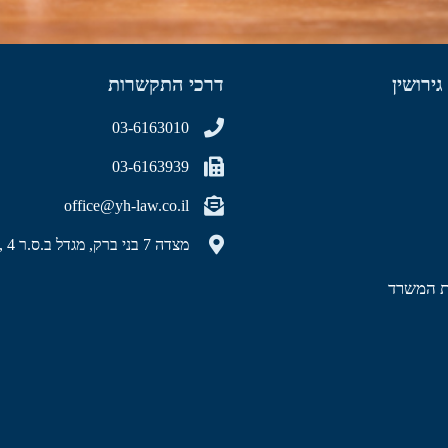
גירושין
דרכי התקשרות
03-6163010
03-6163939
office@yh-law.co.il
מצדה 7 בני ברק, מגדל ב.ס.ר 4 , קומה 40
ות המשרד