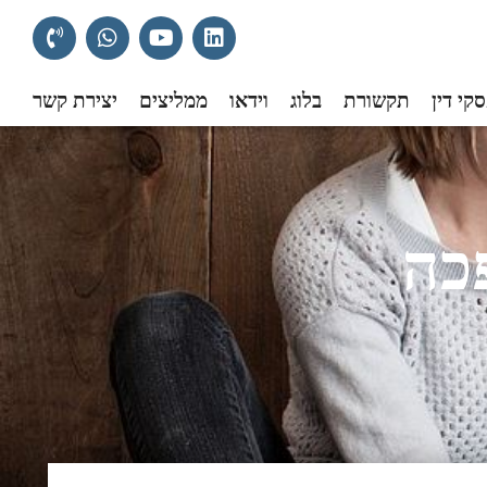
קי דין
תקשורת
בלוג
וידאו
ממליצים
יצירת קשר
פכה