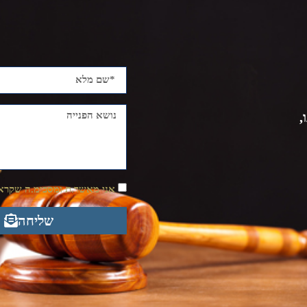
,
אני מאשר.ת ומסכימ.ה שקראת
שליחה