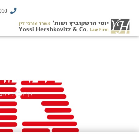
010
הבעל ישלם דמי מד
דף הבית
»
הבע