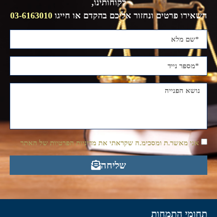
לקוחותינו,
השאירו פרטים ונחזור אליכם בהקדם או חייגו
03-6163010
אני מאשר.ת ומסכימ.ה שקראתי את מדיניות הפרטיות של האתר
שליחה
תחומי התמחות