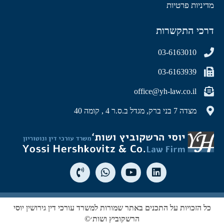
מדיניות פרטיות
דרכי התקשרות
03-6163010
03-6163939
office@yh-law.co.il
מצדה 7 בני ברק, מגדל ב.ס.ר 4 , קומה 40
כל הזכויות על התכנים באתר שמורות למשרד עורכי דין גירושין יוסי
הרשקוביץ ושות׳©