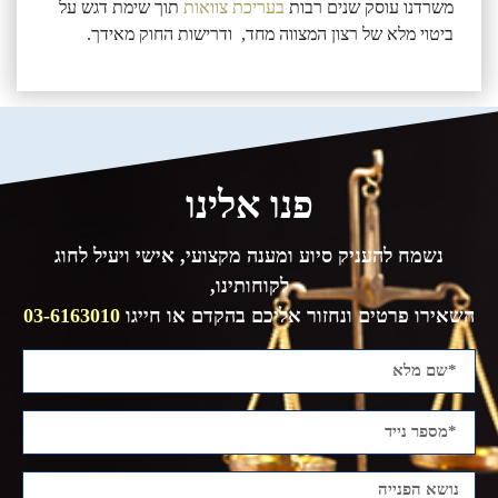
משרדנו עוסק שנים רבות
בעריכת צוואות
תוך שימת דגש על
ביטוי מלא של רצון המצווה מחד, ודרישות החוק מאידך.
פנו אלינו
נשמח להעניק סיוע ומענה מקצועי, אישי ויעיל לחוג
לקוחותינו,
השאירו פרטים ונחזור אליכם בהקדם או חייגו
03-6163010