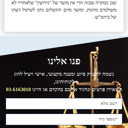
שכן במקרה שכזה הרי אין מועד של "גירושין" שלאחריו לא
משולמים מזונות, ומועד סיום התשלום נתון לשיקול דעתו
של ביהמ"ש.
פנו אלינו
נשמח להעניק סיוע ומענה מקצועי, אישי ויעיל לחוג
לקוחותינו,
השאירו פרטים ונחזור אליכם בהקדם או חייגו
03-6163010