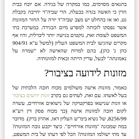
בתנאים מסוימים, כמו במקרה של בגידה. אם יוכח בבית
הדין כי האשה בגדה בבעלה, הרי שביה"ד יחייבה בקבלת
גט, ואו אז בהחלט יש מצב שביה"ד יורה על החזר המזונות
אשר נפסקו לזכותה למפרע מיום הבגידה. במערכת בתי
המשפט לעומת זאת, נוקטים בגישה יותר ליברלית, והיו אף
מקרים שהגיעו לבית המשפט העליון (למשל ע"א 904/91
כהן נ' כהן), בהם למרות שהאישה לא "שמרה על
נאמונתה" לבעל, עדיין הייתה זכאית למזונותיה.
מזונות לידועה בציבור?
כאמור, מזונות אישה משולמים מכוח חובה הלכתית של
בעל לאשתו. עם זאת, לעתים גם בקרב
זוגות ידועים בציבור
או זוגות שנישאו בפרקטיקה של נישואים אזרחיים, עשויה
לקום חובה למזונות אישה (כך מכוח פסק דין רע"א
8256/99, של נשיא בימ"ש העליון דאז, אהרון ברק). מדובר
במה שמכונה "מזונות אזרחיים". כיצד יקבע גובה המזונות?
עד מתי ישולמו המזונות? הכל לפי דעתו של בית המשפט,