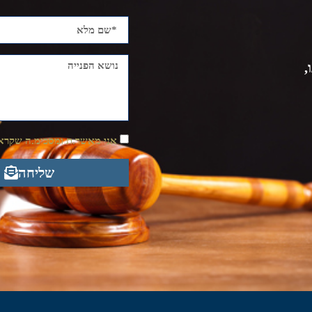
,
אני מאשר.ת ומסכימ.ה שקראת
שליחה