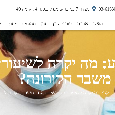
03-6163
מצדה 7 בני ברק, מגדל ב.ס.ר 4 , קומה 40
ראשי
אודות
עורכי הדין
חזון
תחומי התמחות
פס
: מה יקרה לשיעורי
משבר הקורונה?
 רקע: מה יקרה לשיעורי הגירושים לאחר משבר הקורונה?