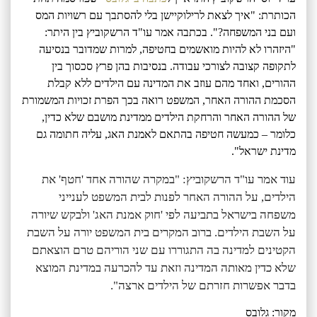
הכותרת: "איך לצאת לרילוקיישן בלי להסתבך עם רשויות המס
ועם בני המשפחה?". בכתבה אמר עו"ד הרשקוביץ בין היתר:
"היזהרו לא להיות מואשמים בחטיפה, למרות שמדובר בנסיעה
לתקופה קצובה לצורכי עבודה. בנסיבות בהן פרץ סכסוך בין
ההורים, ואחד מהם עוזב את המדינה עם הילדים ללא קבלת
הסכמת ההורה האחר, המשפט רואה בכך הפרת זכויות המשמורת
של ההורה האחר והרחקת הילדים ממדינת מושבם שלא כדין,
כלומר – כמעשה חטיפה בהתאם לאמנת האג, עליה חתומה גם
מדינת ישראל".
עוד אמר עו"ד הרשקוביץ: "במקרה שהורה אחד 'חטף' את
הילדים, על ההורה האחר לפנות לבית המשפט לענייני
משפחה בישראל בתביעה לפי 'חוק אמנת האג' ולבקש שיורה
על השבת הילדים. ברוב המקרים בית המשפט יורה על השבת
הקטינים למדינה בה התגוררו עם שני הוריהם טרם הוצאתם
שלא כדין מאותה המדינה וזאת עד להכרעה במדינת המוצא
בדבר אפשרות חזרתם של הילדים ארצה".
מקור: גלובס