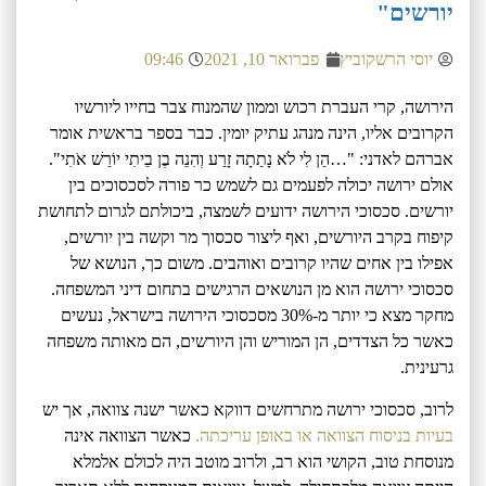
יורשים"
יוסי הרשקוביץ
פברואר 10, 2021
09:46
הירושה, קרי העברת רכוש וממון שהמנוח צבר בחייו ליורשיו
הקרובים אליו, הינה מנהג עתיק יומין. כבר בספר בראשית אומר
אברהם לאדני: "…הֵן לִי לֹא נָתַתָה זָרַע וְהִנֵה בֶן בֵיתִי יוֹרֵשׁ אֹתִי".
אולם ירושה יכולה לפעמים גם לשמש כר פורה לסכסוכים בין
יורשים. סכסוכי הירושה ידועים לשמצה, ביכולתם לגרום לתחושת
קיפוח בקרב היורשים, ואף ליצור סכסוך מר וקשה בין יורשים,
אפילו בין אחים שהיו קרובים ואוהבים. משום כך, הנושא של
סכסוכי ירושה הוא מן הנושאים הרגישים בתחום דיני המשפחה.
מחקר מצא כי יותר מ-30% מסכסוכי הירושה בישראל, נעשים
כאשר כל הצדדים, הן המוריש והן היורשים, הם מאותה משפחה
גרעינית.
לרוב, סכסוכי ירושה מתרחשים דווקא כאשר ישנה צוואה, אך יש
בעיות בניסוח הצוואה או באופן עריכתה.
כאשר הצוואה אינה
מנוסחת טוב, הקושי הוא רב, ולרוב מוטב היה לכולם אלמלא