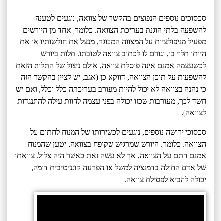
סכסוכים נוספים הנפוצים בהקשר של צוואה, נוגעים לטענה
להשפעה בלתי הוגנת בעריכת הצוואה. כלומר, אחד מן היורשים
מפעיל מניפולציות על המצווה המבוגר, מנצל את חולשותיו או את
היותו תלוי בו, וגורם לו לכתוב צוואה לטובתו. תלות ביורש
לכשעצמה אמנם אינה פוסלת צוואה, אולם ניצול של התלות הזאת
להשפעות על תוכן הצוואה, דווקא כן (אגב, יש לציין בהקשר הזה
כי נהנה בצוואה לא יכול להיות מעורב בעריכתה כלל וכלל, ואם יש
חשד לכך, מעורבות שכזו יכולה בפני עצמה להוות עילה להתנגדות
לצוואה).
סכסוכי ירושה נוספים, נוגעים לכשירותו של המנוח לחתום על
הצוואה, כלומר, היורש שמרגיש שקופח בצוואה, יטען שהמנוח
אמנם חתם על הצוואה, אך לא עשה זאת כאשר היה צלול. צוואתו
של אדם החולה בדמנציה למשל או הפרעה קוגניטיבית דומה,
יכולה להביא לפסילת צוואה.