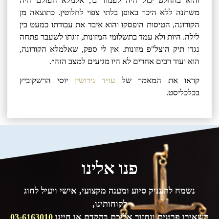
והוא בהחלט יכול היה לעמוד בו, אלמלא העולם היה
משתנה ללא היכר באופן בלתי צפוי לחלוטין. כתוצאה מן
הקורונה, הטיסות הופסקו והוא איבד את עבודתו כמעט בין
לילה. היות ולא עמד בתשלומי המזונות, זוגתו לשעבר פתחה
נגדו תיק הוצל"פ מזונות. אין לי ספק, שאלמלא הקורונה,
הוא ועוד רבים אחרים לא היו מגיעים למצב הזה״.
קראו את המאמר של
עו״ד גירושין
יוסי הרשקוביץ
בכלכליסט.
פנו אלינו
נשמח להעניק סיוע ומענה מקצועי, אישי ויעיל לחוג
לקוחותינו,
השאירו פרטים ונחזור אליכם בהקדם או חייגו
03-6163010