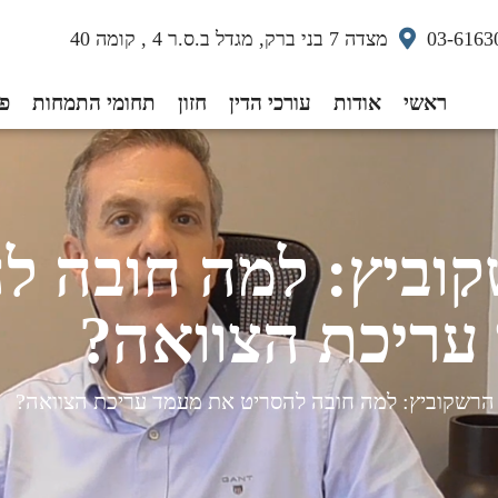
03-6163
מצדה 7 בני ברק, מגדל ב.ס.ר 4 , קומה 40
ראשי
אודות
עורכי הדין
חזון
תחומי התמחות
פס
שקוביץ: למה חובה 
עריכת הצוואה?
י הרשקוביץ: למה חובה להסריט את מעמד עריכת הצוואה?