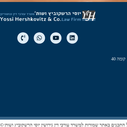
 התכנים באתר שמורות למשרד עורכי דין גירושין יוסי הרשקוביץ ושות׳©