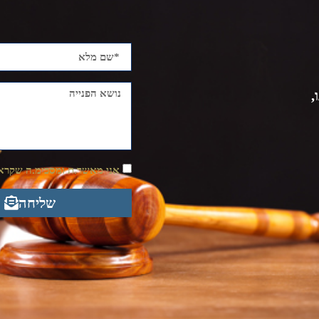
,
אני מאשר.ת ומסכימ.ה שקראת
שליחה