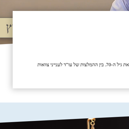
עו”ד יוסי הרשקוביץ, מסביר בסרטון הבא, מה חשוב לעשות לפני שעורכים וחותמים על צוואה, כאשר מדובר על אנשים מבוגרים, אשר עברו את גיל ה-70. בין ההמלצות של עו”ד לענייני צוואות