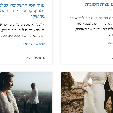
 עצות חשובות
עו״ד יוסי הרשקוביץ לכלכ
״
״סעיף קורונה מיוחד בהס
גירושין״
ם הסיבה העיקרית לגירושים״,
 אוסקר ויילד. אכן, קשה
״רובנו לא מספיק מודעים לכך ש
לים את טבעה של האהבה,
לא רק מביאה לעלייה בגירושין,
שה
יצרה באופן ישיר סכסוכים כספיים
אה
להמשך קריאה
8 בנובמבר 2020