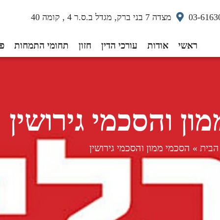
03-6163
מצדה 7 בני ברק, מגדל ב.ס.ר 4 , קומה 40
ראשי
אודות
עורכי הדין
חזון
תחומי התמחות
פס
ון והסכמי גירושין
הבית
»
הסכמי ממון והסכמי גירושין