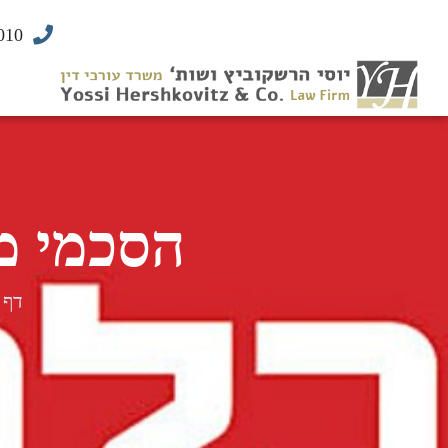
010
הסכמי ממ
דף 