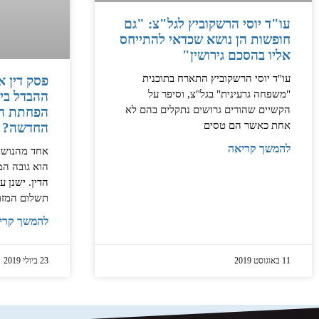
עו"ד יוסי הרשקוביץ לגל"צ: "גם
חופשות הן נושא שכדאי להתייחס
אליו בהסכם גירושין"
עו"ד יוסי הרשקוביץ התארח בתוכנית
פסק דין א
"משפחה גרעינית" בגל"צ, וסיפר על
ההבדל בינ
הקשיים שהורים גרושים נתקלים בהם לא
הפחתת המ
אחת כאשר הם טסים
החדשה?
להמשך קריאה
אחד מהנושאי
הוא גובה המ
הדין. ישנן 
תשלום המזונ
להמשך קרי
11 באוגוסט 2019
23 ביולי 2019