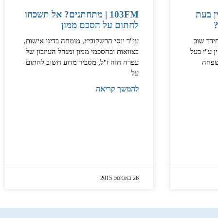
103FM | מתחתנים? אל תשכחו
ן בעת
לחתום על הסכם ממון
?
עו"ד יוסי הרשקוביץ, מומחה בדיני אישות,
ידד שוב
בצוואות ובהסכמי ממון ומנהל העיזבון של
 ע"י בעל
עפרה חזה ז"ל, מסביר מדוע חשוב לחתום
שפחה
על
להמשך קריאה
26 באוגוסט 2015