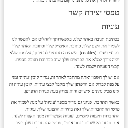
להוריד ולחלץ את כל נתוני מיקום מהתמונות באתר.
טפסי יצירת קשר
עוגיות
בכתיבת תגובה באתר שלנו, באפשרותך להחליט אם לאפשר לנו
לשמור את השם שלך, כתובת האימייל שלך וכתובת האתר שלך
בקבצי עוגיות (cookies). השמירה תתבצע לנוחיותך, על מנת שלא
יהיה צורך למלא את הפרטים שלך שוב בכתיבת תגובה נוספת.
קבצי העוגיות ישמרו לשנה.
אם יש לך חשבון ואתה מתחבר לאתר זה, נגדיר קובץ 'עוגיה' זמני
על מנת לבדוק אם הדפדפן שלך מקבל קבצי עוגיות. קובץ עוגיה זה
אינו מכיל נתונים אישיים והוא נמחק בעת סגירת הדפדפן.
כאשר תתחבר, אנחנו גם נגדיר מספר 'עוגיות' על מנת לשמור את
פרטי ההתחברות שלך ואת בחירות התצוגה שלך. עוגיות
התחברות תקפות ליומיים, ועוגיות אפשרויות מסך תקפות לשנה.
אם תבחר באפשרות "זכור אותי", פרטי ההתחברות שלך יהיו