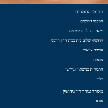
תחומי התמחות
הסכמי גירושים
משמורת ילדים קטינים
גירושין/ שלום בית בבית הדין הרבני
עריכת צוואות
צוואות
התמחות בנישואין וגירושין
בלוג
משרד עורך דין גירושין
אודות