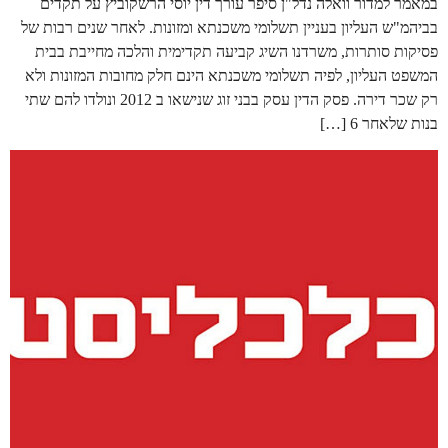
במאמר למדור וואלה נדל"ן סיפר עורך דין יוסי הרשקוביץ על תקדים
בביהמ"ש העליון בעניין תשלומי משכנתא ומזונות. לאחר שנים רבות של
פסיקות סותרות, משרדנו השיג קביעה תקדימית והלכה מחייבת בבית
המשפט העליון, לפיה תשלומי משכנתא הינם חלק מחובות המזונות ולא
רק שכר דירה. פסק הדין עסק בבני זוג שנישאו ב 2012 ונולדו להם שתי
בנות שלאחר 6 […]