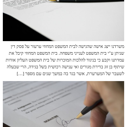
משרדנו ייצג אישה שהגישה לבית המשפט המחוזי ערעור על פסק דין
שניתן ע"י בית המשפט לענייני משפחה. בית המשפט המחוזי קיבל את
עמדתנו וקבע כי בניגוד להלכות המוכרות של בית המשפט העליון אודות
שיתוף בן זוג בדירת מגורים ואי ענישה רכושית בשל בגידה, הרי שבעלה
לשעבר של המערערת, אשר בגד בה במשך שנים עם מספר […]