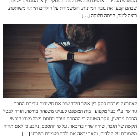
המשפט העליון – אנשים מבקשים לפתוח פסקי דין או הסכמים ישנים,
שבהם קבעו את גובה המזונות, והמשמורת על הילדים הייתה משותפת.
רוצה לומר, הייתה חלוקה […]
לאחרונה פורסם פסק דין אשר חידד שוב את חשיבות עריכת הסכם
גירושין ע"י בעל מקצוע. בית המשפט לענייני משפחה בחיפה, הורה לבטל
הסכם גירושין, עקב הטענה כי ההסכם נערך ונחתם ניצול מצבו הנפשי
הקשה של הגבר, שהיה שרוי בדיכאון. על פי ההסכם, נקבע כי לאם תהיה
משמורת על הילדים, והאב יראה את ילדיו פעמיים בשבוע […]