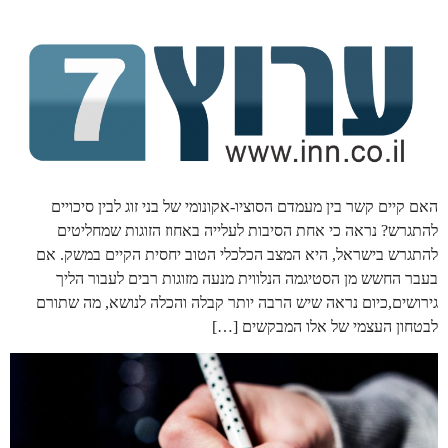
האם קיים קשר בין מעמדם הסוציו-אקונומי של בני זוג לבין סיכויים
להתגרש? נראה כי אחת הסיבות לעלייה באחוז הזוגות שמחליטים
להתגרש בישראל, היא המצב הכלכלי הטוב יחסית הקיים במשק. אם
בעבר החשש מן הסטיגמה הנלווית מנעה מזוגות רבים לעבור הליך
גירושים,כיום נראה שיש הרבה יותר קבלה והכלה לנושא, מה שתורם
לבטחון העצמי של אלו המבקשים […]