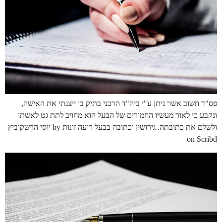
פס"ד חשוב אשר ניתן ע"י ביה"ד הרבני בתיק בו ייצגתי את האישה,
ונקבע כי לאור מעשיו החמורים של הבעל הוא מחויב לתת גט לאשתו
ולשלם את כתובתה. גירושין וכתובה בבעל רועה זונות by יוסי הרשקוביץ
on Scribd