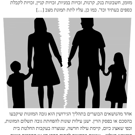
מזומן, חשבונות בנק, קרנות, זכויות במניות, זכויות קניין, זכויות לקבלת
כספים בעתיד וכד'. כמו כן, עליו לתת תמונת מצב […]
אחד מהנושאים הבוערים בתהליך הגירושין הוא גובה המזונות שיקבעו
בהסכם או בפסק הדין. ישנן עילות שונות להפחתת גובה תשלום המזונות,
וכפי שאציג כיום, קיימת עילה חדשה, שנוצרה בעקבות החלטת בית