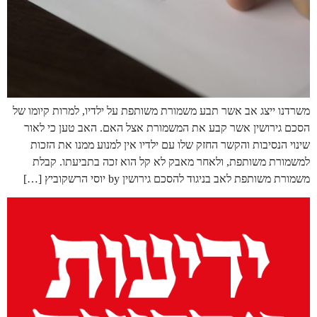
משרדנו ייצג אב אשר תבע משמורת משותפת על ילדיו, למרות קיומו של
הסכם גירושין אשר קבע את המשמורת אצל האם. האב טען כי לאור
שינוי הנסיבות והקשר החזק שלו עם ילדיו אין למנוע ממנו את הזכות
למשמורת משותפת, ולאחר מאבק לא קל הוא זכה בתביעתו. קבלת
משמורת משותפת לאב בניגוד להסכם גירושין by יוסי הרשקוביץ […]