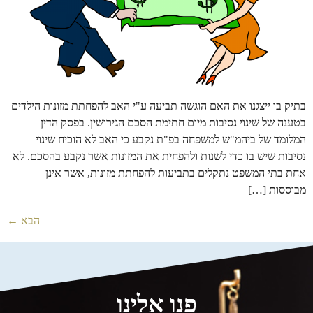
בתיק בו ייצגנו את האם הוגשה תביעה ע"י האב להפחתת מזונות הילדים
בטענה של שינוי נסיבות מיום חתימת הסכם הגירושין. בפסק הדין
המלומד של ביהמ"ש למשפחה בפ"ת נקבע כי האב לא הוכיח שינוי
נסיבות שיש בו כדי לשנות ולהפחית את המזונות אשר נקבע בהסכם. לא
אחת בתי המשפט נתקלים בתביעות להפחתת מזונות, אשר אינן
מבוססות […]
הבא
←
פנו אלינו