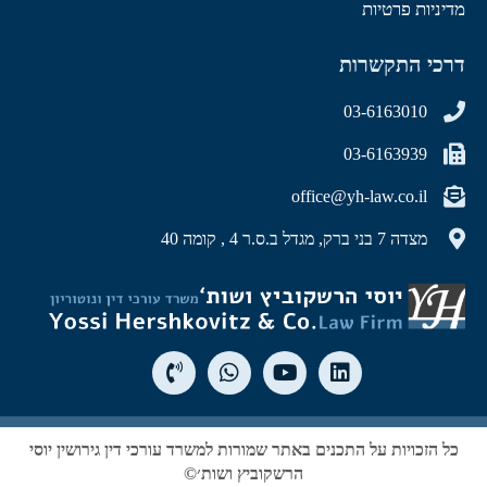
מדיניות פרטיות
דרכי התקשרות
03-6163010
03-6163939
office@yh-law.co.il
מצדה 7 בני ברק, מגדל ב.ס.ר 4 , קומה 40
כל הזכויות על התכנים באתר שמורות למשרד עורכי דין גירושין יוסי
הרשקוביץ ושות׳©