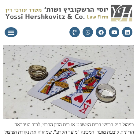
עורכי הדין
יצירת קשר
תחומי התמ
בניהול תיק רכושי בבית המשפט או בית הדין הרבני, לרוב הערכאה
הדיונית קובעת מועד, המכונה "מועד הקרע", שמהווה את נקודת הפיצול