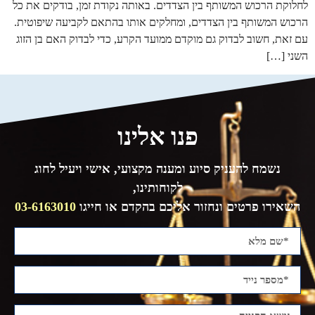
לחלוקת הרכוש המשותף בין הצדדים. באותה נקודת זמן, בודקים את כל
הרכוש המשותף בין הצדדים, ומחלקים אותו בהתאם לקביעה שיפוטית.
עם זאת, חשוב לבדוק גם מוקדם ממועד הקרע, כדי לבדוק האם בן הזוג
השני […]
פנו אלינו
נשמח להעניק סיוע ומענה מקצועי, אישי ויעיל לחוג
לקוחותינו,
השאירו פרטים ונחזור אליכם בהקדם או חייגו
03-6163010