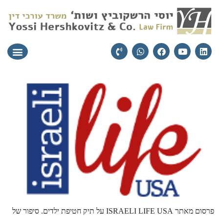
עורכי הדין
יצירת קשר
תחומי התמ
פרסום מאתר ISRAELI LIFE USA על תיק חטיפת ילדים. סיפור של