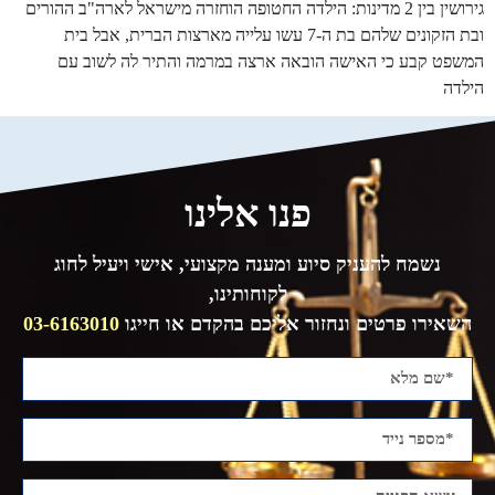
גירושין בין 2 מדינות: הילדה החטופה הוחזרה מישראל לארה"ב ההורים
ובת הזקונים שלהם בת ה-7 עשו עלייה מארצות הברית, אבל בית
המשפט קבע כי האישה הובאה ארצה במרמה והתיר לה לשוב עם
הילדה
פנו אלינו
נשמח להעניק סיוע ומענה מקצועי, אישי ויעיל לחוג
לקוחותינו,
השאירו פרטים ונחזור אליכם בהקדם או חייגו
03-6163010