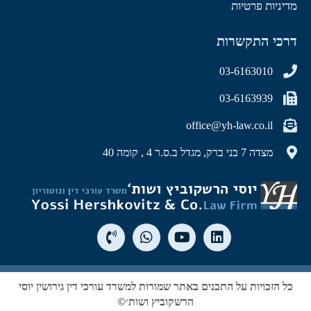
מדיניות פרטיות
דרכי התקשרות
03-6163010
03-6163939
office@yh-law.co.il
מצדה 7 בני ברק, מגדל ב.ס.ר 4 , קומה 40
כל הזכויות על התכנים באתר שמורות למשרד עורכי דין גירושין יוסי
הרשקוביץ ושות׳©