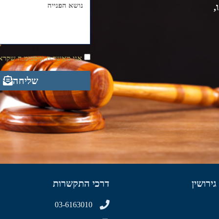
,
אני מאשר.ת ומסכימ.ה שקראת
שליחה
גירושין
דרכי התקשרות
03-6163010