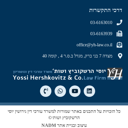
דרכי התקשרות
03-6163010
03-6163939
office@yh-law.co.il
מצדה 7 בני ברק, מגדל ב.ס.ר 4 , קומה 40
כל הזכויות על התכנים באתר שמורות למשרד עורכי דין גירושין יוסי
הרשקוביץ ושות׳©
עיצוב ובניית אתר NADM