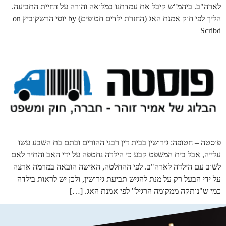
לארה"ב. ביהמ"ש קיבל את עמדתנו במלואה והורה על דחיית התביעה.
הליך לפי חוק אמנת האג (החזרת ילדים חטופים) by יוסי הרשקוביץ on
Scribd
פוסטה – חטופה: גירושין בבית דין רבני ההורים ובתם בת השבע עשו
עלייה, אבל בית המשפט קבע כי הילדה נחטפה על ידי האב והתיר לאם
לשוב עם הילדה לארה"ב. לפי ההחלטה, האישה הובאה במרמה ארצה
על ידי הבעל רק על מנת להגיש תביעת גירושין, ולכן יש לראות בילדה
כמי ש"נותקה ממקומה הרגיל" לפי אמנת האג. […]