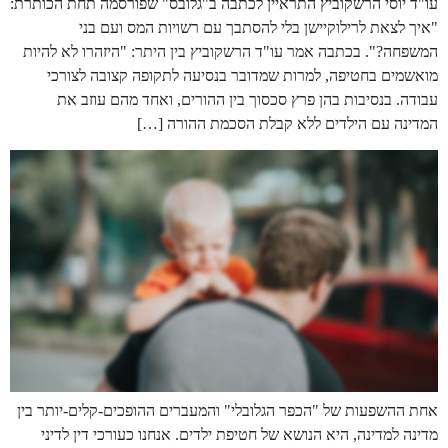
עו"ד יוסי הרשקוביץ התראיין לכתבה ב"גלובס" שפורסמה תחת הכותרת:
"איך לצאת לרילוקיישן בלי להסתבך עם רשויות המס ועם בני
המשפחה?". בכתבה אמר עו"ד הרשקוביץ בין היתר: "היזהרו לא להיות
מואשמים בחטיפה, למרות שמדובר בנסיעה לתקופה קצובה לצורכי
עבודה. בנסיבות בהן פרץ סכסוך בין ההורים, ואחד מהם עוזב את
המדינה עם הילדים ללא קבלת הסכמת ההורה […]
אחת ההשפעות של "הכפר הגלובלי" והמעברים ההופכים-קלים-יותר בין
מדינה למדינה, היא הנושא של חטיפת ילדים. אנחנו כעורכי דין לדיני