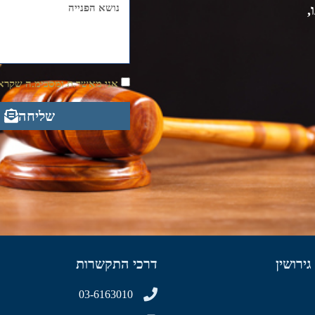
,
אני מאשר.ת ומסכימ.ה שקראת
שליחה
גירושין
דרכי התקשרות
03-6163010