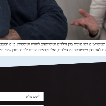
שמשולמים דמי מזונות בגין הילדים המשותפים להורה המשמורן. כיום המצב
 לאם בגין משמורתה על הילדים, ואלו נקראים מזונות ילדים. יתכן שלא כול