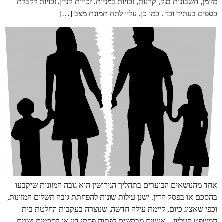
מזומן, חשבונות בנק, קרנות, זכויות במניות, זכויות קניין, זכויות לקבלת
כספים בעתיד וכד'. כמו כן, עליו לתת תמונת מצב […]
אחד מהנושאים הבוערים בתהליך הגירושין הוא גובה המזונות שיקבעו
בהסכם או בפסק הדין. ישנן עילות שונות להפחתת גובה תשלום המזונות,
וכפי שאציג כיום, קיימת עילה חדשה, שנוצרה בעקבות החלטת בית
המשפט העליון – אנשים מבקשים לפתוח פסקי דין או הסכמים ישנים,