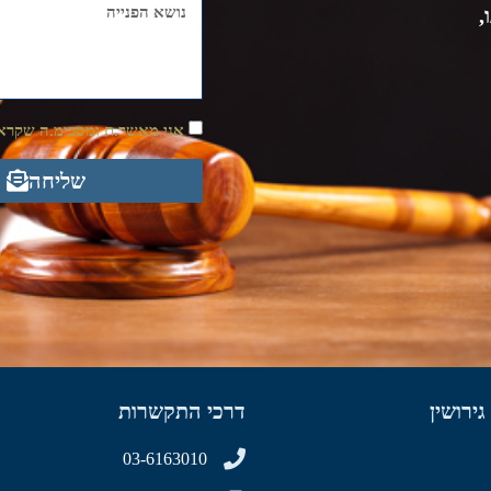
,
אני מאשר.ת ומסכימ.ה שקראת
שליחה
גירושין
דרכי התקשרות
03-6163010