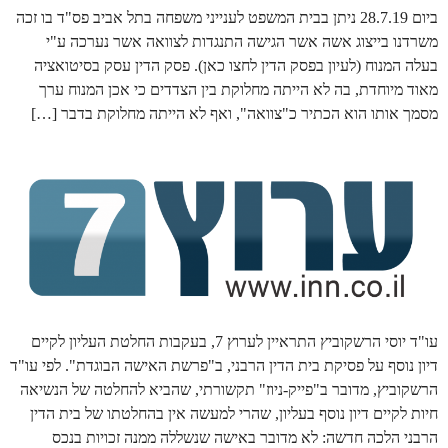
ביום 28.7.19 ניתן בבית המשפט לענייני משפחה בתל אביב פס"ד בו זכה
משרדנו בייצוג אשה אשר הגישה התנגדות לצוואה אשר נערכה ע"י
בעלה המנוח (לעיון בפסק הדין לחצו כאן). פסק הדין עסק בסיטואציה
מאוד מיוחדת, בה לא הייתה מחלוקת בין הצדדים כי אכן המנוח ערך
מסמך אותו הוא הכתיר כ"צוואה", ואף לא הייתה מחלוקת בדבר […]
עו"ד יוסי הרשקוביץ התראיין לערוץ 7, בעקבות החלטת העליון לקיים
דיון נוסף על פסיקת בית הדין הרבני, ב"פרשת האישה הבוגדת". לפי עו"ד
הרשקוביץ, מדובר ב"פייק-ניוז" תקשורתי, שהביא להחלטה של הנשיאה
חיות לקיים דיון נוסף בעליון, שהרי למעשה אין בהחלטתו של בית הדין
הרבני הלכה חדשה: לא מדובר באישה שנשללה ממנה זכויות בנכס