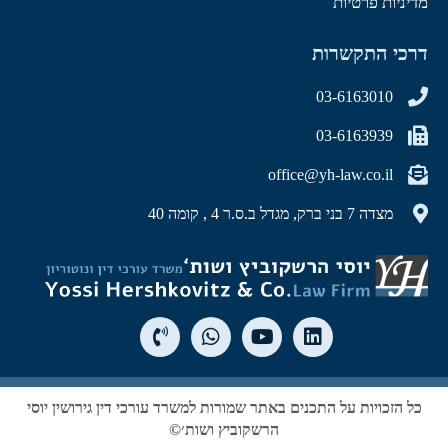
מדיניות פרטיות
דרכי התקשרות
03-6163010
03-6163939
office@yh-law.co.il
מצדה 7 בני ברק, מגדל ב.ס.ר 4 , קומה 40
כל הזכויות על התכנים באתר שמורות למשרד עורכי דין גירושין יוסי
הרשקוביץ ושות׳©