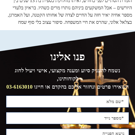
הזמרת הסתיים לפני כחודש, ואיתו מחלוקת כספית בת 13 שנים בין
היורשים – אבל המשקעים ביניהם נותרו מרים כשהיו. בראיון בלעדי
מספר אחיה יאיר חזה על החיים לצדה של אחותו הקטנה, ועל האמרגן,
בצלאל אלוני, שהרס את חיי המשפחה. סיפור עצוב בלי סוף שמח
פנו אלינו
נשמח להעניק סיוע ומענה מקצועי, אישי ויעיל לחוג
לקוחותינו,
השאירו פרטים ונחזור אליכם בהקדם או חייגו
03-6163010