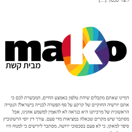
ליצור סכסוך […]
דמיינו שאתם מקבלים שיחת טלפון באמצע החיים, המבשרת לכם כי
אתם יורשיה החוקיים של קרקע על סף הפשרה לבנייה בישראל? הנטייה
הראשונית של מרביתנו היא כנראה לא להאמין למשמע אוזנינו, אבל
מסתבר שיש מקרים שכאלה במציאות מדי פעם. עורך דין יוסי הרשקוביץ
סיפר למאקו, כי לא פעם בסכסוכי ירושה, מסתבר ליורשים כי למנוח היו