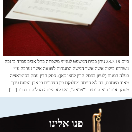
ביום 28.7.19 ניתן בבית המשפט לענייני משפחה בתל אביב פס"ד בו זכה
משרדנו בייצוג אשה אשר הגישה התנגדות לצוואה אשר נערכה ע"י
בעלה המנוח (לעיון בפסק הדין לחצו כאן). פסק הדין עסק בסיטואציה
מאוד מיוחדת, בה לא הייתה מחלוקת בין הצדדים כי אכן המנוח ערך
מסמך אותו הוא הכתיר כ"צוואה", ואף לא הייתה מחלוקת בדבר […]
פנו אלינו