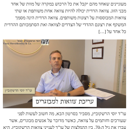
מעוניינים שאחד מהם יקבל את כל הרכוש במקרה של מוות של אחד
מבני הזוג. צוואה הדדית יכולה להיות צוואה אחת משותפת או שתי
צוואות המבוססות על רצונות משותפים. צוואה הדדית הינה מסמך
המשקף את רצונם ההדדי של הצדדים לצוואה ואת הסתמכותם ההדדית
כל אחד על […]
עו”ד יוסי הרשקוביץ, מסביר בסרטון הבא, מה חשוב לעשות לפני
שעורכים וחותמים על צוואה, כאשר מדובר על אנשים מבוגרים, אשר
עברו את גיל ה-70. בין ההמלצות של עו”ד לענייני צוואות הרשקוביץ, היא