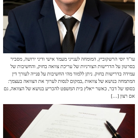
עו"ד יוסי הרשקוביץ, המומחה לענייני מעמד אישי ודיני ירושה, מסביר
בסרטון על הדרישות הצורניות של עריכת צוואה בחוק, והחשיבות של
עמידה בדרישות בחוק. ניתן ללמוד מהי החשיבות על פנייה לעורך דין
המתמחה בנושא של צוואות ,במקום לנסות לערוך את הצוואה בעצמך:
בסופו של דבר, כאשר ייאלץ בית המשפט להכריע בנושא של הצוואה, גם
אם רצון […]