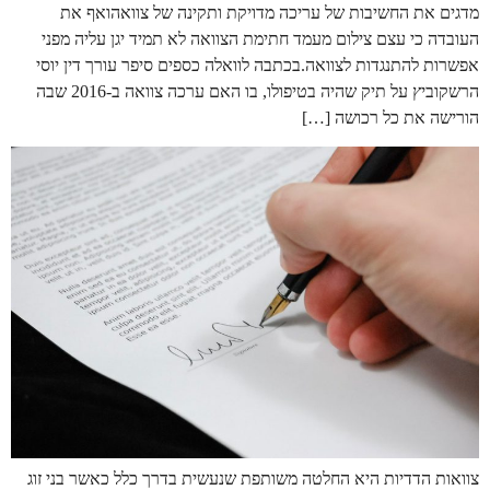
מדגים את החשיבות של עריכה מדויקת ותקינה של צוואהואף את
העובדה כי עצם צילום מעמד חתימת הצוואה לא תמיד יגן עליה מפני
אפשרות להתנגדות לצוואה.בכתבה לוואלה כספים סיפר עורך דין יוסי
הרשקוביץ על תיק שהיה בטיפולו, בו האם ערכה צוואה ב-2016 שבה
הורישה את כל רכושה […]
צוואות הדדיות היא החלטה משותפת שנעשית בדרך כלל כאשר בני זוג