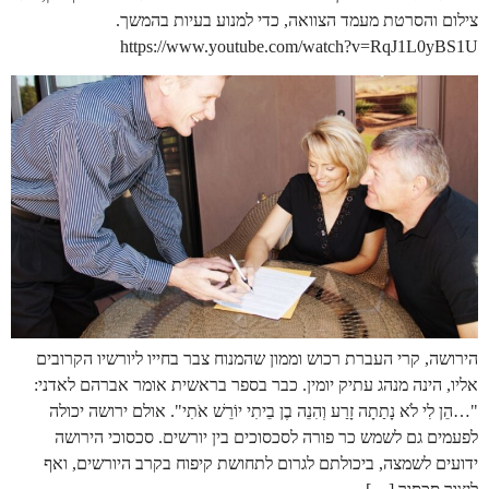
צילום והסרטת מעמד הצוואה, כדי למנוע בעיות בהמשך.
https://www.youtube.com/watch?v=RqJ1L0yBS1U
הירושה, קרי העברת רכוש וממון שהמנוח צבר בחייו ליורשיו הקרובים
אליו, הינה מנהג עתיק יומין. כבר בספר בראשית אומר אברהם לאדני:
"…הֵן לִי לֹא נָתַתָה זָרַע וְהִנֵה בֶן בֵיתִי יוֹרֵשׁ אֹתִי". אולם ירושה יכולה
לפעמים גם לשמש כר פורה לסכסוכים בין יורשים. סכסוכי הירושה
ידועים לשמצה, ביכולתם לגרום לתחושת קיפוח בקרב היורשים, ואף