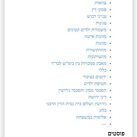
צוואות
פסקי דין
ענייני רכוש
עגינות
​משמורת ילדים קטינים
מזונות אישה
מזונות
מהתקשורת
מהעיתונות
מאבק סמכויות בין בימ"ש לבד"ר
כללי
ידועים בציבור
חטיפת ילדים
הסכמי ממון והסכמי גירושין
דיני ירושה
גירושין ושלום בית בבית הדין הרבני
בלוג
אלימות במשפחה
—
פוסטים