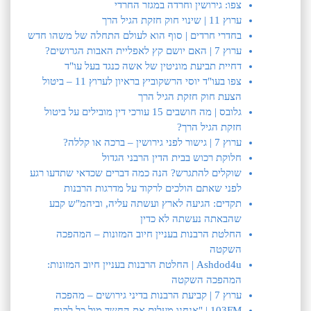
צפו: גירושין וחרדה במגזר החרדי
ערוץ 11 | שינוי חוק חזקת הגיל הרך
בחדרי חרדים | סוף הוא לעולם התחלה של משהו חדש
ערוץ 7 | האם יושם קץ לאפליית האבות הגרושים?
דחיית תביעת מוניטין של אשה כנגד בעל עו"ד
צפו בעו"ד יוסי הרשקוביץ בראיון לערוץ 11 – ביטול
הצעת חוק חזקת הגיל הרך
גלובס | מה חושבים 15 עורכי דין מובילים על ביטול
חזקת הגיל הרך?
ערוץ 7 | גישור לפני גירושין – ברכה או קללה?
חלוקת רכוש בבית הדין הרבני הגדול
שוקלים להתגרש? הנה כמה דברים שכדאי שתדעו רגע
לפני שאתם הולכים לרקוד על מדרגות הרבנות
תקדים: הגיעה לארץ ועשתה עליה, וביהמ"ש קבע
שהבאתה נעשתה לא כדין
החלטת הרבנות בעניין חיוב המזונות – המהפכה
השקטה
Ashdod4u | החלטת הרבנות בעניין חיוב המזונות:
המהפכה השקטה
ערוץ 7 | קביעת הרבנות בדיני גירושים – מהפכה
103FM | "אנחנו מעלים את החשד מול כל לקוח