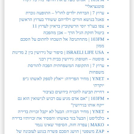
פוטנציאלי"
ערוץ 7 | הברחת ילדים לחו"ל – התופעה גוברת
פאנל בנושא הורים וילדיהם ששודר בערוץ הראשון
צפו בעו"ד יוסי הרשקוביץ בראיון לערוץ 11
ביטול חזקת הגיל הרך – אכן מהפכה
103FM | מתחתנים? אל תשכחו לחתום על הסכם
ממון
ISRAELI LIFE USA | סיפור של גירושין בין 2 מדינות
פוסטה – חטופה: גירושין בבית דין רבני
ערוץ 7 | התקופה המשפחתית הפכה להורסת
משפחות
YNET | מחיר הפרידה: ייאלץ לספק לאשתו ג'יפ
יוקרתי
דחיית תביעה להכרה בידועים כציבור
103FM | "אם אדם מגיע עם רכוש לנישואין הוא גם
ייקח אותו בגירושין"
YNET | מחיר הבגידה: הבעל לא יקבל זכויות בדירה
כלכליסט | הבעל בגד באשתו והפסיד את זכויותיו בדירה
MAKO | עפרה חזה, הסיפור שאינו נגמר
ZAP משפטי | הושג הסכם פשרה בנוגע לעזבונה של