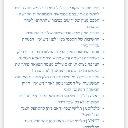
עו״ד יוסי הרשקוביץ בכלכליסט: דיני המשפחה חייבים
להתאים את עצמם למציאות המשפחתית החדשה
הסכם ממון של ידועים בציבור שהתחתנו לאחר
ההסכם
הסכם ממון שלא עבר אישור של בית המשפט
החשיבות של הסכמי ממון לפני נישואין: הבטחת
עתידך ביחד
אתגר הצוואות בעידן הבינה המלאכותית והדיפ פייק
כשהדירה נרשמה על שמה – היחס לאמא השתנה
העדפה בצוואה: האם צילום מעמד הצוואה פותר את
האפשרות להתנגדות לצוואה? לא בהכרח!
תקדים – תשלומי משכנתא הם חלק מחובות המזונות
המשמעות של הסכמי ממון לאחר נישואין: חיזוק
הביטחון הפיננסי הזוגי
וואלה נדל"ן: "תשלומי משכנתא הינם חלק מחובות
המזונות ולא רק שכר דירה."
כלכליסט | תלושי שכר- האם ניתן להסתפק הצגת
התלושים?
YNET | תלושי שכר- האם ניתן להסתפק הצגת
התלושים?