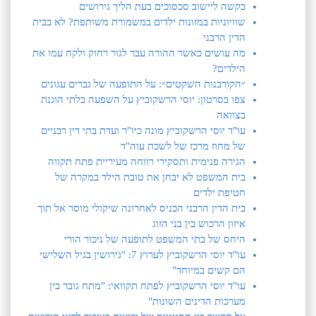
בקשה ליישוב סכסוכים בעת הליך גירושים
שוויוניות במזונות ילדים במשמורת משותפת? לא בבית
הדין הרבני
מה עושים כאשר ההורה עבר לגור רחוק ולקח עמו את
הילדים?
״הקורבנות השקטים״: על התופעה של גברים עגונים
צפו בסרטון: יוסי הרשקוביץ על השפעה בלתי הוגנת
בצוואה
עו"ד יוסי הרשקוביץ מונה כיו"ר ועדת בתי דין רבניים
של מחוז מרכז של לשכת עוה"ד
הגירה פנימית ותסקירי רווחה מעיריית פתח תקווה
בית המשפט לא יבחן את טובת הילד במקרה של
חטיפת ילדים
בית הדין הרבני הכניס לאחרונה שיקולי מוסר אל תוך
איזון הרכוש בין בני הזוג
היחס של בתי המשפט לתופעה של ניכור הורי
עו"ד יוסי הרשקוביץ לערוץ 7: "גירושין בגיל השלישי
הם קשים במיוחד"
עו"ד יוסי הרשקוביץ לפתח תקוואי: "מתח גובר בין
מערכות הדינים השונות"