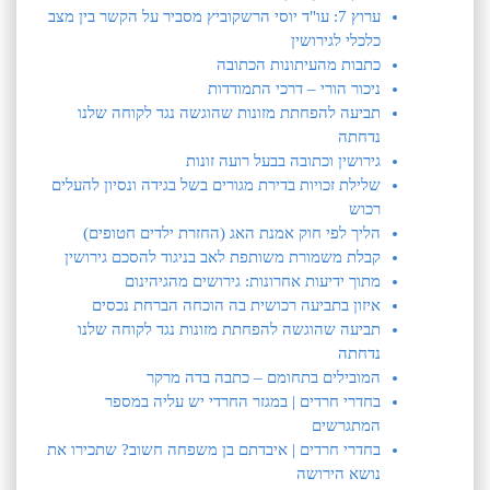
ערוץ 7: עו"ד יוסי הרשקוביץ מסביר על הקשר בין מצב
כלכלי לגירושין
כתבות מהעיתונות הכתובה
ניכור הורי – דרכי התמודדות
תביעה להפחתת מזונות שהוגשה נגד לקוחה שלנו
נדחתה
גירושין וכתובה בבעל רועה זונות
שלילת זכויות בדירת מגורים בשל בגידה ונסיון להעלים
רכוש
הליך לפי חוק אמנת האג (החזרת ילדים חטופים)
קבלת משמורת משותפת לאב בניגוד להסכם גירושין
מתוך ידיעות אחרונות: גירושים מהגיהינום
איזון בתביעה רכושית בה הוכחה הברחת נכסים
תביעה שהוגשה להפחתת מזונות נגד לקוחה שלנו
נדחתה
המובילים בתחומם – כתבה בדה מרקר
בחדרי חרדים | במגזר החרדי יש עליה במספר
המתגרשים
בחדרי חרדים | איבדתם בן משפחה חשוב? שתכירו את
נושא הירושה