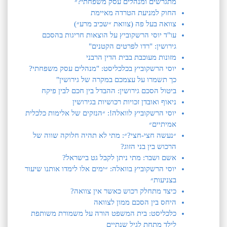
מתגרשים ומנהלים עסק משפחתי?״
החוק למניעת הטרדה מאיימת
צוואה בעל פה (צוואת ״שכיב מרע״)
עו"ד יוסי הרשקוביץ על הוצאות חריגות בהסכם
גירושין: "רדו לפרטים הקטנים"
מזונות מעוכבת בבית הדין הרבני
יוסי הרשקוביץ בכלכליסט: "מנהלים עסק משפחתי?
כך תשמרו על עצמכם במקרה של גירושין"
ביטול הסכם גירושין: ההבדל בין חכם לבין פיקח
ניאוף ואובדן זכויות רכושיות בגירושין
יוסי הרשקוביץ לוואלה!: ״הנזקים של אלימות כלכלית
אמיתיים״
״נעשה חצי-חצי?״: מתי לא תהיה חלוקה שווה של
הרכוש בין בני הזוג?
אשם ושבר: מתי ניתן לקבל גט בישראל?
יוסי הרשקוביץ בוואלה: ״ימים אלו לימדו אותנו שיעור
בצניעות״
כיצד מתחלק רכוש כאשר אין צוואה?
היחס בין הסכם ממון לצוואה
כלכליסט: בית המשפט הורה על משמורת משותפת
לילד מתחת לגיל שנתיים