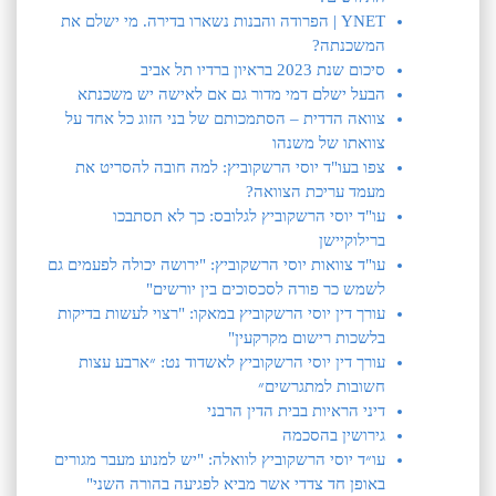
YNET | הפרודה והבנות נשארו בדירה. מי ישלם את
המשכנתה?
סיכום שנת 2023 בראיון ברדיו תל אביב
הבעל ישלם דמי מדור גם אם לאישה יש משכנתא
צוואה הדדית – הסתמכותם של בני הזוג כל אחד על
צוואתו של משנהו
צפו בעו"ד יוסי הרשקוביץ: למה חובה להסריט את
מעמד עריכת הצוואה?
עו"ד יוסי הרשקוביץ לגלובס: כך לא תסתבכו
ברילוקיישן
עו"ד צוואות יוסי הרשקוביץ: "ירושה יכולה לפעמים גם
לשמש כר פורה לסכסוכים בין יורשים"
עורך דין יוסי הרשקוביץ במאקו: "רצוי לעשות בדיקות
בלשכות רישום מקרקעין"
עורך דין יוסי הרשקוביץ לאשדוד נט: ״ארבע עצות
חשובות למתגרשים״
דיני הראיות בבית הדין הרבני
גירושין בהסכמה
עו״ד יוסי הרשקוביץ לוואלה: "יש למנוע מעבר מגורים
באופן חד צדדי אשר מביא לפגיעה בהורה השני"