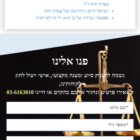
עפרה חזה ז"ל
ישראל היום | הירושה של עפרה חזה
Onlife | בגידה של בן הזוג: לי זה לא יקרה
פנו אלינו
נשמח להעניק סיוע ומענה מקצועי, אישי ויעיל לחוג
לקוחותינו,
השאירו פרטים ונחזור אליכם בהקדם או חייגו
03-6163010