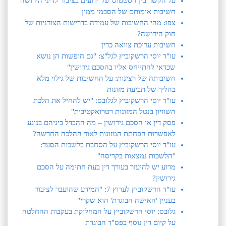
על הקשר בין הסטטוס של ידועים בציבור לדיני הירושה
חשיבות אימותם של הסכמי ממון
צפו: מהי החשיבות של עמידה בדרישות הצורניות של
חוק הירושה?
חשיבות עריכת צוואה כדין
עו"ד יוסי הרשקוביץ לגל"צ: "גם חופשות הן נושא
שכדאי להתייחס אליו בהסכם גירושין"
חשיבותה של רצינות: על החשיבות של גילוי מלא
בהליך של תביעת מזונות
עו"ד יוסי הרשקוביץ לגלובס: "יש להחיל את הלכת
השוויון בנטל המזונות רטרואקטיבית"
פסק דין או הסכם גירושין – מה ההבדל ביניהם בנוגע
לאפשרות הפחתת המזונות לאור ההלכה החדשה?
עו"ד יוסי הרשקוביץ על הסחבת בלשכות הסעד:
"הלשכות נמצאות בקריסה"
מדוע יש להיעזר בעורך דין בעת חתימה על הסכם
גירושין?
עו"ד הרשקוביץ לערוץ 7: "המידע שהועבר לציבור
בעניין 'האישה הבוגדת' הוא שקרי"
גלובס: יוסי הרשקוביץ על המחלוקת בעקבות ההחלטה
על קיום דין נוסף בפס"ד הבוגדת