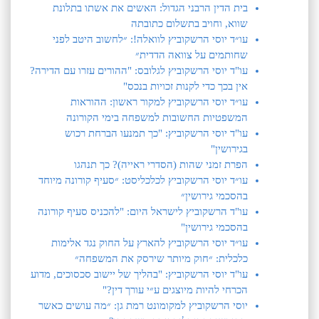
בית הדין הרבני הגדול: האשים את אשתו בתלונת
שווא, וחויב בתשלום כתובתה
עו״ד יוסי הרשקוביץ לוואלה!: ״לחשוב היטב לפני
שחותמים על צוואה הדדית״
עו"ד יוסי הרשקוביץ לגלובס: "ההורים עזרו עם הדירה?
אין בכך כדי לקנות זכויות בנכס"
עו״ד יוסי הרשקוביץ למקור ראשון: ההוראות
המשפטיות החשובות למשפחה בימי הקורונה
עו"ד יוסי הרשקוביץ: "כך תמנעו הברחת רכוש
בגירושין"
הפרת זמני שהות (הסדרי ראייה)? כך תנהגו
עו״ד יוסי הרשקוביץ לכלכליסט: ״סעיף קורונה מיוחד
בהסכמי גירושין״
עו"ד הרשקוביץ לישראל היום: "להכניס סעיף קורונה
בהסכמי גירושין"
עו״ד יוסי הרשקוביץ להארץ על החוק נגד אלימות
כלכלית: ״חוק מיותר שירסק את המשפחה״
עו"ד יוסי הרשקוביץ: "בהליך של יישוב סכסוכים, מדוע
הכרחי להיות מיוצגים ע״י עורך דין?"
יוסי הרשקוביץ למקומונט רמת גן: ״מה עושים כאשר