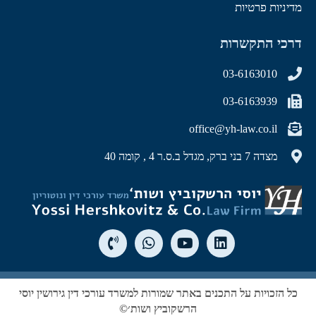
מדיניות פרטיות
דרכי התקשרות
03-6163010
03-6163939
office@yh-law.co.il
מצדה 7 בני ברק, מגדל ב.ס.ר 4 , קומה 40
כל הזכויות על התכנים באתר שמורות למשרד עורכי דין גירושין יוסי
הרשקוביץ ושות׳©