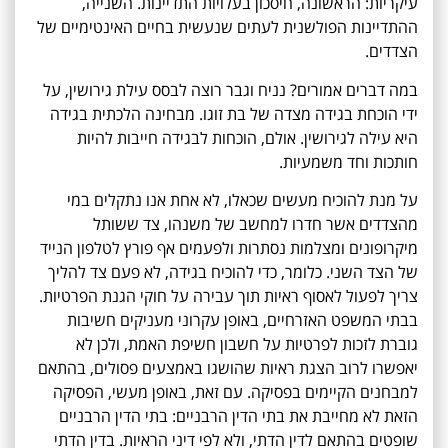
עיקריות: הראשונה, חיסכון בעלויות התדיינות. השנייה,
ההתדיינות הפולשנית לעתים שנעשית בחיים האינטימיים של
הצדדים.
במה דברים אמורים? נניח וגבר רוצה לבסס עילת גירושין, על
ידי הוכחת בגידה מצדה של בת זוגו. מבחינה הלכתית בגידה
היא עילה לגירושין. אולם, הוכחות לבגידה חייבות להיות
חותכות וחד משמעיות.
על מנת להוכיח מעשים שכאלו, לא אחת אנו נתקלים במי
מהצדדים אשר חדרו למחשב של משנהו, צד ששותל
מיקרופונים ומצלמות נסתרות ולפעמים אף פורץ לטלפון הנייד
של הצד השני. כלומר, כדי להוכיח בגידה, לא פעם צד להליך
צריך לפעול לאסוף ראיות תוך עבירה על חוקי הגנת הפרטיות.
בבתי המשפט האזרחיים, באופן עקרוני מעניקים חשיבות
גוברת לזכות לפרטיות על חשבון חשיפת האמת, ולכן לא
יאפשרו לרוב הצגת ראיות שהושגו באמצעים פסולים, בהתאם
למבחנים הקיימים בפסיקה. עם זאת, באופן מעשי, הפסיקה
הזאת לא מחייבת את בתי הדין הרבניים: בתי הדין הרבניים
שופטים בהתאם לדין הדתי, ולא לפי דיני הראיות. בדין הדתי