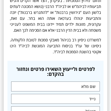
תחום “מירוץ הסמכויות”. בעיקרון , הצד אשר הקדים והגיש
תביעותיו לביהמ”ש או לביה”ד הרבני (נושא המכונה לעתים
בלשון העם “גירושין ברבנות” או “להתגרש ברבנות”) יזכה
והתביעות ינוהלו בערכאה אותה הוא בחר. עם זאת,
עקרונית, מזונות ילדים תמיד יידונו בבית המשפט לענייני
משפחה ולא בבית הדין הרבני אלא אם הסכימה לכך האם.
למשרדנו ניסיון רב בניהול מאבקי סמכות לטובת הלקוח/ה.
ניסיונו של עו”ד בניסוח התביעה המוגשת לביה”ד הינו
אקוטי בהשגת הסמכות לביה”ד.
לפרטים ולייעוץ השאירו פרטים ונחזור
בהקדם: