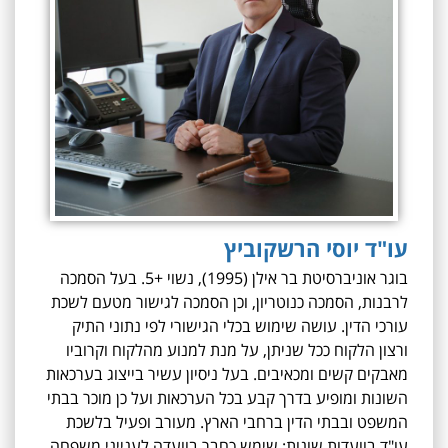
עו"ד יוסי הרשקוביץ
בוגר אוניברסיטת בר אילן (1995), נשוי +5. בעל הסמכה
לרבנות, הסמכה כנוטריון, וכן הסמכה לגישור מטעם לשכת
עורכי הדין. עושה שימוש בכלי הגישורי לפי נתוני התיק
ורצון הלקוח ככל שניתן, על מנת למנוע מהלקוח וקרוביו
מאבקים קשים ומכאיבים. בעל ניסיון עשיר בייצוג בערכאות
השונות ומופיע בדרך קבע בכל הערכאות ועל כן מוכר בבתי
המשפט ובבתי הדין ברחבי הארץ. מעורב ופעיל בלשכת
עו"ד בוועדות שונות: שימש כחבר בוועדה לענייני משפחה