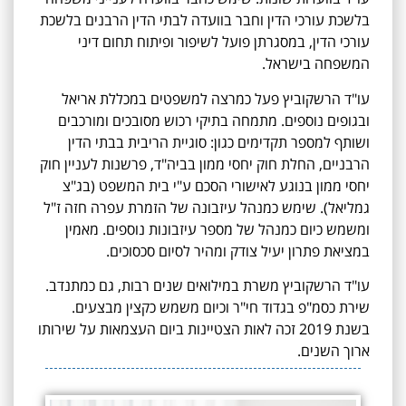
בלשכת עורכי הדין וחבר בוועדה לבתי הדין הרבנים בלשכת
עורכי הדין, במסגרתן פועל לשיפור ופיתוח תחום דיני
המשפחה בישראל.
עו"ד הרשקוביץ פעל כמרצה למשפטים במכללת אריאל
ובגופים נוספים. מתמחה בתיקי רכוש מסובכים ומורכבים
ושותף למספר תקדימים כגון: סוגיית הריבית בבתי הדין
הרבניים, החלת חוק יחסי ממון בביה"ד, פרשנות לעניין חוק
יחסי ממון בנוגע לאישורי הסכם ע"י בית המשפט (בג"צ
גמליאל). שימש כמנהל עיזבונה של הזמרת עפרה חזה ז"ל
ומשמש כיום כמנהל של מספר עיזבונות נוספים. מאמין
במציאת פתרון יעיל צודק ומהיר לסיום סכסוכים.
עו"ד הרשקוביץ משרת במילואים שנים רבות, גם כמתנדב.
שירת כסמ"פ בגדוד חי"ר וכיום משמש כקצין מבצעים.
בשנת 2019 זכה לאות הצטיינות ביום העצמאות על שירותו
ארוך השנים.