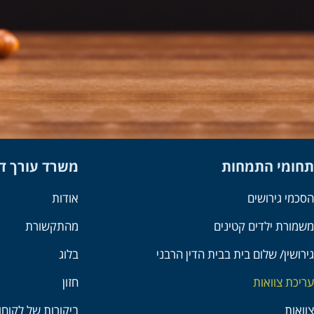
תחומי התמחות
משרד עורך דין
הסכמי גירושים
אודות
משמורת ילדים קטינים
מהתקשורת
גירושין/ שלום בית בבית הדין הרבני
בלוג
עריכת צוואות
חזון
צוואות
ביקורות של לקוח