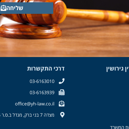
שליחה
 גירושין
דרכי התקשרות
03-6163010
03-6163939
office@yh-law.co.il
מצדה 7 בני ברק, מגדל ב.ס.ר 4 , קומה 40
ות המשרד