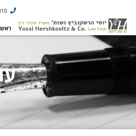
010
ראשי
ער