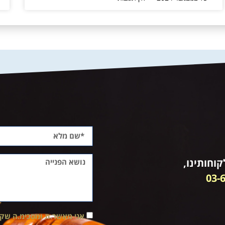
וחותינו,
03-
אני מאשר.ת ומסכימ.ה שק