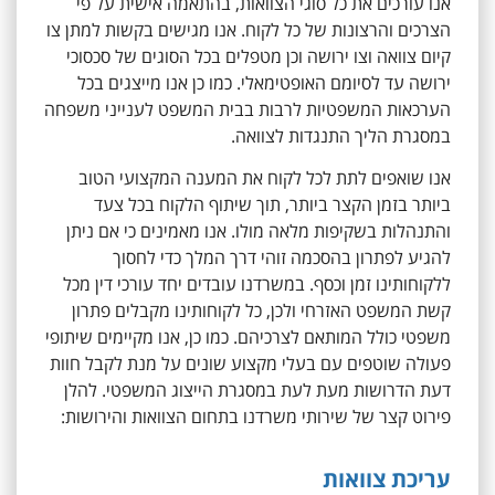
אנו עורכים את כל סוגי הצוואות, בהתאמה אישית על פי
הצרכים והרצונות של כל לקוח. אנו מגישים בקשות למתן צו
קיום צוואה וצו ירושה וכן מטפלים בכל הסוגים של סכסוכי
ירושה עד לסיומם האופטימאלי. כמו כן אנו מייצגים בכל
הערכאות המשפטיות לרבות בבית המשפט לענייני משפחה
במסגרת הליך התנגדות לצוואה.
אנו שואפים לתת לכל לקוח את המענה המקצועי הטוב
ביותר בזמן הקצר ביותר, תוך שיתוף הלקוח בכל צעד
והתנהלות בשקיפות מלאה מולו. אנו מאמינים כי אם ניתן
להגיע לפתרון בהסכמה זוהי דרך המלך כדי לחסוך
ללקוחותינו זמן וכסף. במשרדנו עובדים יחד עורכי דין מכל
קשת המשפט האזרחי ולכן, כל לקוחותינו מקבלים פתרון
משפטי כולל המותאם לצרכיהם. כמו כן, אנו מקיימים שיתופי
פעולה שוטפים עם בעלי מקצוע שונים על מנת לקבל חוות
דעת הדרושות מעת לעת במסגרת הייצוג המשפטי. להלן
פירוט קצר של שירותי משרדנו בתחום הצוואות והירושות:
עריכת צוואות