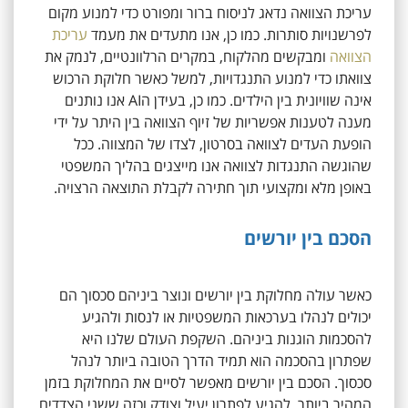
עריכת הצוואה נדאג לניסוח ברור ומפורט כדי למנוע מקום
לפרשנויות סותרות. כמו כן, אנו מתעדים את מעמד
עריכת
הצוואה
ומבקשים מהלקוח, במקרים הרלוונטיים, לנמק את
צוואתו כדי למנוע התנגדויות, למשל כאשר חלוקת הרכוש
אינה שוויונית בין הילדים. כמו כן, בעידן הAI אנו נותנים
מענה לטענות אפשריות של זיוף הצוואה בין היתר על ידי
הופעת העדים לצוואה בסרטון, לצדו של המצווה. ככל
שהוגשה התנגדות לצוואה אנו מייצגים בהליך המשפטי
באופן מלא ומקצועי תוך חתירה לקבלת התוצאה הרצויה.
הסכם בין יורשים
כאשר עולה מחלוקת בין יורשים ונוצר ביניהם סכסוך הם
יכולים לנהלו בערכאות המשפטיות או לנסות ולהגיע
להסכמות הוגנות ביניהם. השקפת העולם שלנו היא
שפתרון בהסכמה הוא תמיד הדרך הטובה ביותר לנהל
סכסוך. הסכם בין יורשים מאפשר לסיים את המחלוקת בזמן
המהיר ביותר, להגיע לפתרון יעיל וצודק וכזה ששני הצדדים