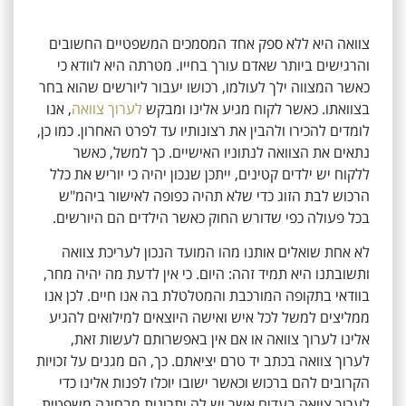
צוואה היא ללא ספק אחד המסמכים המשפטיים החשובים
והרגישים ביותר שאדם עורך בחייו. מטרתה היא לוודא כי
כאשר המצווה ילך לעולמו, רכושו יעבור ליורשים שהוא בחר
בצוואתו. כאשר לקוח מגיע אלינו ומבקש
לערוך צוואה
, אנו
לומדים להכירו ולהבין את רצונותיו עד לפרט האחרון. כמו כן,
נתאים את הצוואה לנתוניו האישיים. כך למשל, כאשר
ללקוח יש ילדים קטינים, ייתכן שנכון יהיה כי יוריש את כלל
הרכוש לבת הזוג כדי שלא תהיה כפופה לאישור ביהמ"ש
בכל פעולה כפי שדורש החוק כאשר הילדים הם היורשים.
לא אחת שואלים אותנו מהו המועד הנכון לעריכת צוואה
ותשובתנו היא תמיד זהה: היום. כי אין לדעת מה יהיה מחר,
בוודאי בתקופה המורכבת והמטלטלת בה אנו חיים. לכן אנו
ממליצים למשל לכל איש ואישה היוצאים למילואים להגיע
אלינו לערוך צוואה או אם אין באפשרותם לעשות זאת,
לערוך צוואה בכתב יד טרם יציאתם. כך, הם מגנים על זכויות
הקרובים להם ברכוש וכאשר ישובו יוכלו לפנות אלינו כדי
לערוך צוואה בעדים אשר יש לה יתרונות מבחינה משפטית.