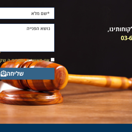
וחותינו,
03-
אני מאשר.ת ומסכימ.ה שק
שליחה