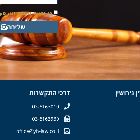
אני מאשר.ת ומסכימ.ה שק
שליחה
 גירושין
דרכי התקשרות
03-6163010
03-6163939
office@yh-law.co.il