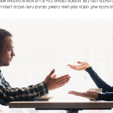
הפיננסי הזוגי בשל תהפוכות הצפויות בחיי צדדים ותמורות פיננסיות אש
יננסי איתן. הסכמי ממון לאחר נישואין, מציעים גישה מובנית לשמירה