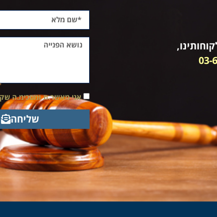
וחותינו,
03-
אני מאשר.ת ומסכימ.ה שק
שליחה