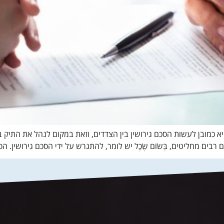
היא כמובן לעשות הסכם גירושין בין הצדדים, וזאת במקום לנהל את התי
רבים מחליטים, בְּשׂוֹם שֶׂכֶל יש לומר, להתגרש על ידי הסכם גירושין. 