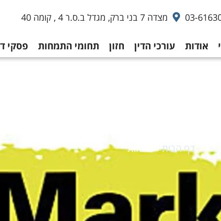
03-6163
מצדה 7 בני ברק, מגדל ב.ס.ר 4 , קומה 40
אודות
עורכי הדין
חזון
תחומי התמחות
פסקי די
צוואות
דף הבית
»
צוואות