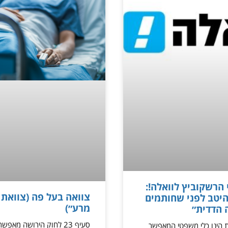
 הרשקוביץ לוואלה!:
צוואה בעל פה (צוואת 
יטב לפני שחותמים
מרע״)
 הדדית״
סעיף 23 לחוק הירושה מאפ
 הינו כלי משפטי המאפשר