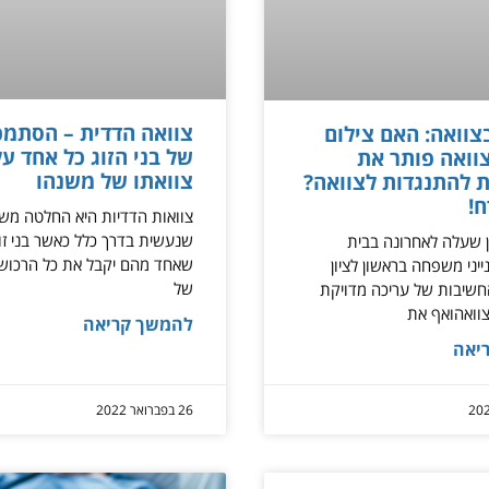
צוואה הדדית – הסתמכ
וואה: האם צילום
של בני הזוג כל אחד על
וואה פותר את
צוואתו של משנהו
 להתנגדות לצוואה?
!
צוואות הדדיות היא החלטה מ
שנעשית בדרך כלל כאשר בני זוג
ן שעלה לאחרונה בבית
שאחד מהם יקבל את כל הרכוש
ני משפחה בראשון לציון
של
חשיבות של עריכה מדויקת
וואהואף את
להמשך קריאה
יאה
26 בפברואר 2022