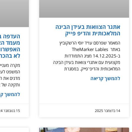
אתגר הצוואות בעידן הבינה
המלאכותית והדיפ פייק
העדפה בצ
מעמד הצ
המאמר שפרסם עו״ד יוסי הרשקוביץ
האפשרות
באתר TheMarker Lables
לא בהכרח
ב-14.12.2025 מציג התמודדות
מקצועית עם אתגרי צוואות בעידן הבינה
מקרה מעניי
המלאכותית והדיפ־פייק. במסגרת
המשפט לעניי
להמשך קריאה
מדגים את ה
ותקינה של צ
להמשך קר
14 בדצמבר 2025
15 בנובמבר 2024