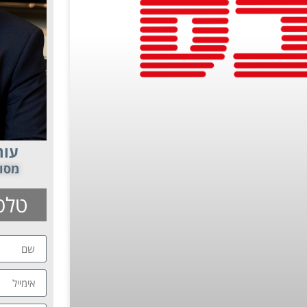
עור
מסור
טלפון: 10