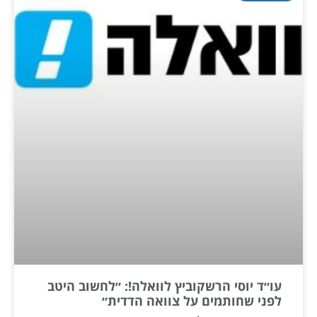
עו״ד יוסי הרשקוביץ לוואלה!: ״לחשוב היטב
לפני שחותמים על צוואה הדדית״