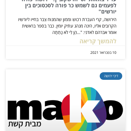
לפעמים גם לשמש כר פורה לסכסוכים בין
יורשים"
הירושה, קרי העברת רכוש וממון שהמנוח צבר בחייו ליורשיו
הקרובים אליו, הינה מנהג עתיק יומין. כבר בספר בראשית
אומר אברהם לאדני: "…הֵן לִי לֹא נָתַתָה
להמשך קריאה
10 בפברואר 2021
דיני ירושה