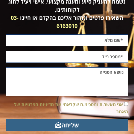
נשמח להעניק סיוע ומענה מקצועי, אישי ויעיל לחוג
לקוחותינו,
השאירו פרטים ונחזור אליכם בהקדם או חייגו
03-
6163010
אני מאשר.ת ומסכימ.ה שקראתי את מדיניות הפרטיות של
האתר
שליחה