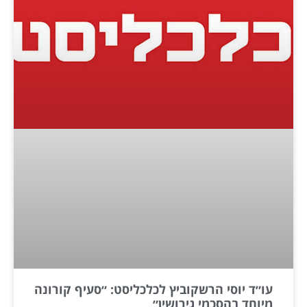
עו״ד יוסי הרשקוביץ לכלכליסט: ״סעיף קורונה
מיוחד בהסכמי גירושין״