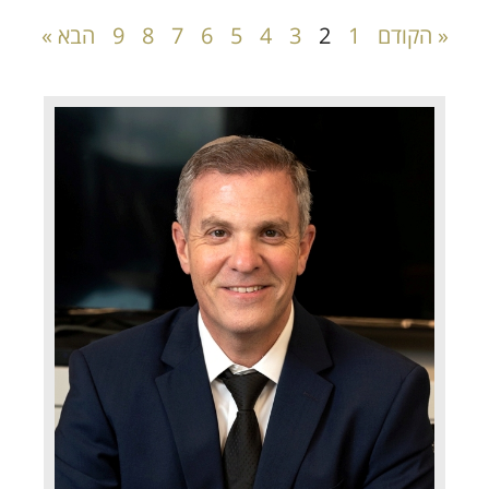
« הקודם
1
2
3
4
5
6
7
8
9
הבא »